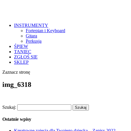
INSTRUMENTY
Fortepian i Keyboard
Gitara
Perkusja
ŚPIEW
TANIEC
ZGŁOŚ SIĘ
SKLEP
Zaznacz stronę
img_6318
Szukaj:
Ostatnie wpisy
Kreatywne zajęcia dla Twojego dziecka – Zapisy 2022