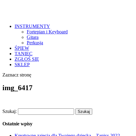
INSTRUMENTY
Fortepian i Keyboard
Gitara
Perkusja
ŚPIEW
TANIEC
ZGŁOŚ SIĘ
SKLEP
Zaznacz stronę
img_6417
Szukaj:
Ostatnie wpisy
Kreatywne zajęcia dla Twojego dziecka – Zapisy 2022