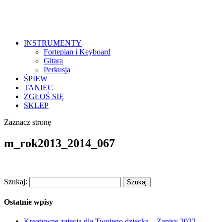
INSTRUMENTY
Fortepian i Keyboard
Gitara
Perkusja
ŚPIEW
TANIEC
ZGŁOŚ SIĘ
SKLEP
Zaznacz stronę
m_rok2013_2014_067
Szukaj:
Ostatnie wpisy
Kreatywne zajęcia dla Twojego dziecka – Zapisy 2022