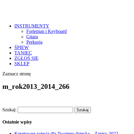
INSTRUMENTY
Fortepian i Keyboard
Gitara
Perkusja
ŚPIEW
TANIEC
ZGŁOŚ SIĘ
SKLEP
Zaznacz stronę
m_rok2013_2014_266
Szukaj:
Ostatnie wpisy
Kreatywne zajęcia dla Twojego dziecka – Zapisy 2022