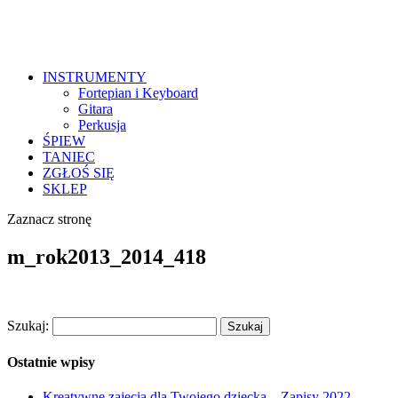
INSTRUMENTY
Fortepian i Keyboard
Gitara
Perkusja
ŚPIEW
TANIEC
ZGŁOŚ SIĘ
SKLEP
Zaznacz stronę
m_rok2013_2014_418
Szukaj:
Ostatnie wpisy
Kreatywne zajęcia dla Twojego dziecka – Zapisy 2022