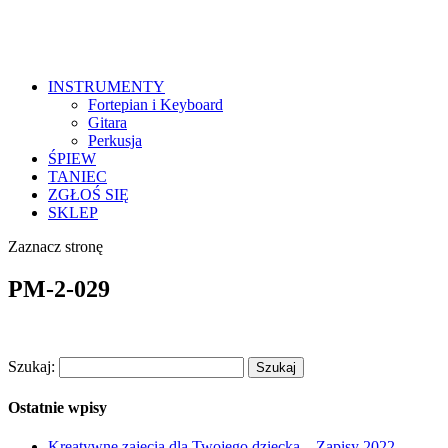
INSTRUMENTY
Fortepian i Keyboard
Gitara
Perkusja
ŚPIEW
TANIEC
ZGŁOŚ SIĘ
SKLEP
Zaznacz stronę
PM-2-029
Szukaj:
Ostatnie wpisy
Kreatywne zajęcia dla Twojego dziecka – Zapisy 2022