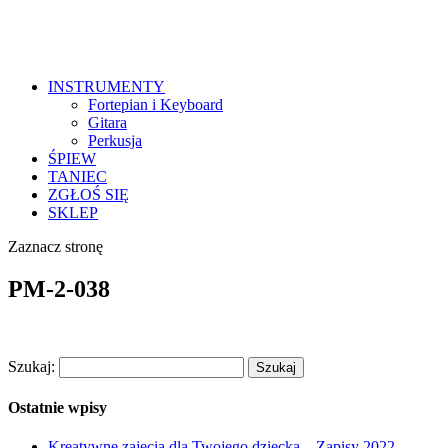
INSTRUMENTY
Fortepian i Keyboard
Gitara
Perkusja
ŚPIEW
TANIEC
ZGŁOŚ SIĘ
SKLEP
Zaznacz stronę
PM-2-038
Szukaj:
Ostatnie wpisy
Kreatywne zajęcia dla Twojego dziecka – Zapisy 2022