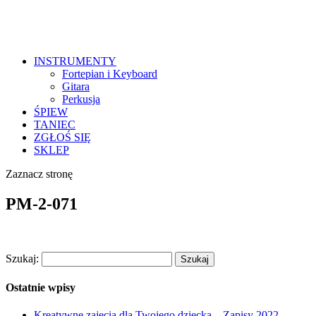
INSTRUMENTY
Fortepian i Keyboard
Gitara
Perkusja
ŚPIEW
TANIEC
ZGŁOŚ SIĘ
SKLEP
Zaznacz stronę
PM-2-071
Szukaj:
Ostatnie wpisy
Kreatywne zajęcia dla Twojego dziecka – Zapisy 2022