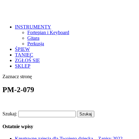
INSTRUMENTY
Fortepian i Keyboard
Gitara
Perkusja
ŚPIEW
TANIEC
ZGŁOŚ SIĘ
SKLEP
Zaznacz stronę
PM-2-079
Szukaj:
Ostatnie wpisy
Kreatywne zajęcia dla Twojego dziecka – Zapisy 2022