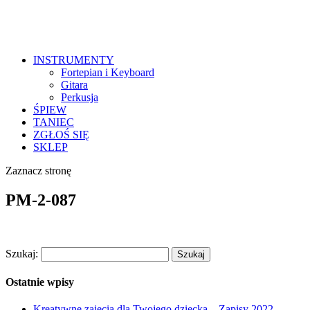
INSTRUMENTY
Fortepian i Keyboard
Gitara
Perkusja
ŚPIEW
TANIEC
ZGŁOŚ SIĘ
SKLEP
Zaznacz stronę
PM-2-087
Szukaj:
Ostatnie wpisy
Kreatywne zajęcia dla Twojego dziecka – Zapisy 2022