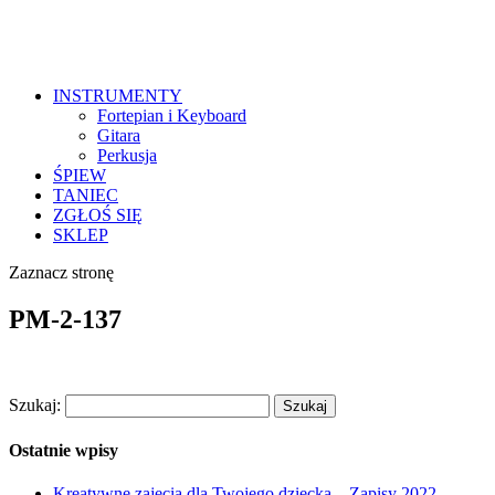
INSTRUMENTY
Fortepian i Keyboard
Gitara
Perkusja
ŚPIEW
TANIEC
ZGŁOŚ SIĘ
SKLEP
Zaznacz stronę
PM-2-137
Szukaj:
Ostatnie wpisy
Kreatywne zajęcia dla Twojego dziecka – Zapisy 2022