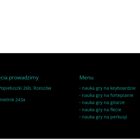
ęcia prowadzimy
Menu
 Popiełuszki 26b, Rzeszów
·
nauka gry na keyboardzie
·
nauka gry na fortepianie
mielnik 243a
·
nauka gry na gitarze
·
nauka gry na flecie
·
nauka gry na perkusji