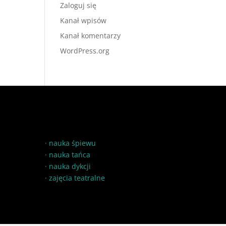
Zaloguj się
Kanał wpisów
Kanał komentarzy
WordPress.org
·
nauka śpiewu
·
nauka tańca
·
nauka dykcji
·
zajęcia teatralne