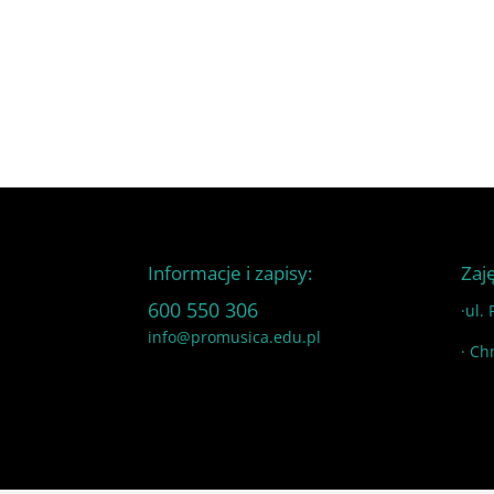
Informacje i zapisy:
Zaj
600 550 306
·ul.
info@promusica.edu.pl
· Ch