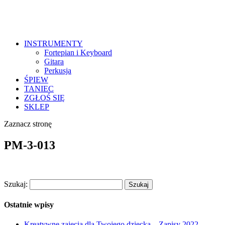
INSTRUMENTY
Fortepian i Keyboard
Gitara
Perkusja
ŚPIEW
TANIEC
ZGŁOŚ SIĘ
SKLEP
Zaznacz stronę
PM-3-013
Szukaj:
Ostatnie wpisy
Kreatywne zajęcia dla Twojego dziecka – Zapisy 2022