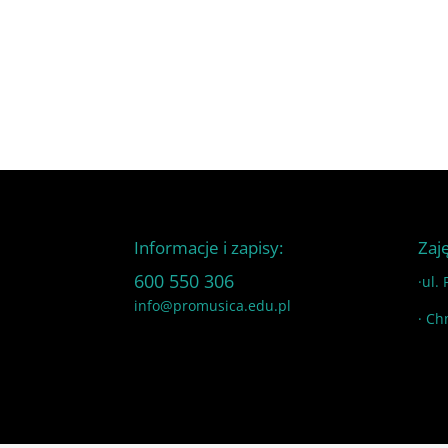
Informacje i zapisy:
Zaj
600 550 306
·ul.
info@promusica.edu.pl
· Ch