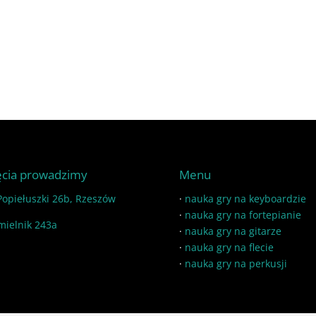
ęcia prowadzimy
Menu
 Popiełuszki 26b, Rzeszów
·
nauka gry na keyboardzie
·
nauka gry na fortepianie
mielnik 243a
·
nauka gry na gitarze
·
nauka gry na flecie
·
nauka gry na perkusji