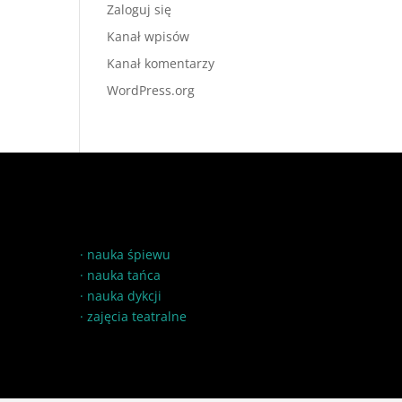
Zaloguj się
Kanał wpisów
Kanał komentarzy
WordPress.org
·
nauka śpiewu
·
nauka tańca
·
nauka dykcji
·
zajęcia teatralne