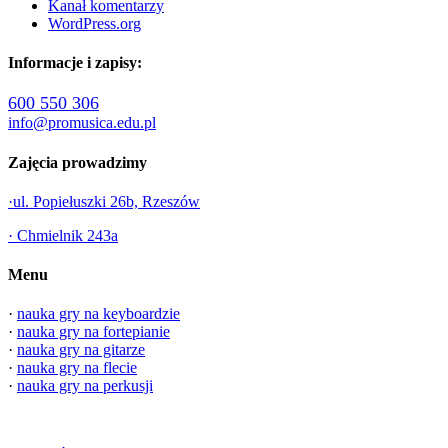
Kanał komentarzy
WordPress.org
Informacje i zapisy:
600 550 306
info@promusica.edu.pl
Zajęcia prowadzimy
·ul. Popiełuszki 26b, Rzeszów
· Chmielnik 243a
Menu
·
nauka gry na keyboardzie
·
nauka gry na fortepianie
·
nauka gry na gitarze
·
nauka gry na flecie
·
nauka gry na perkusji