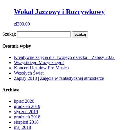
Wokal Jazzowy i Rozrywkowy
zł
300.00
Szukaj:
Ostatnie wpisy
Kreatywne zajęcia dla Twojego dziecka – Zapisy 2022
Wszystkiego Muzycznego!
Koncert Uczniów Pro Musica
Wesołych Świąt
Zapisy 2018 | Zajęcia w fantastycznej atmosferze
Archiwa
lipiec 2020
grudzień 2019
styczeń 2019
grudzień 2018
sierpień 2018
maj 2018