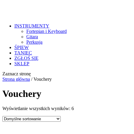
INSTRUMENTY
Fortepian i Keyboard
Gitara
Perkusja
ŚPIEW
TANIEC
ZGŁOŚ SIĘ
SKLEP
Zaznacz stronę
Strona główna
/ Vouchery
Vouchery
Wyświetlanie wszystkich wyników: 6