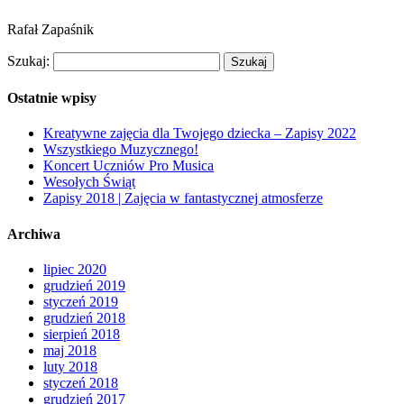
Rafał Zapaśnik
Szukaj:
Ostatnie wpisy
Kreatywne zajęcia dla Twojego dziecka – Zapisy 2022
Wszystkiego Muzycznego!
Koncert Uczniów Pro Musica
Wesołych Świąt
Zapisy 2018 | Zajęcia w fantastycznej atmosferze
Archiwa
lipiec 2020
grudzień 2019
styczeń 2019
grudzień 2018
sierpień 2018
maj 2018
luty 2018
styczeń 2018
grudzień 2017