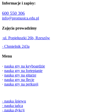
Informacje i zapisy:
600 550 306
info@promusica.edu.pl
Zajęcia prowadzimy
·ul. Popiełuszki 26b, Rzeszów
· Chmielnik 243a
Menu
·
nauka gry na keyboardzie
·
nauka gry na fortepianie
·
nauka gry na gitarze
·
nauka gry na flecie
·
nauka gry na perkusji
·
nauka śpiewu
·
nauka tańca
·
nauka dykcji