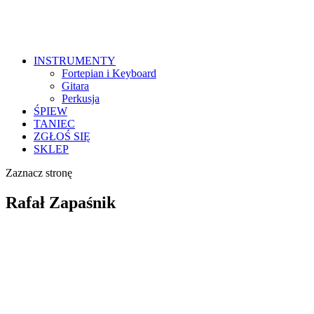
INSTRUMENTY
Fortepian i Keyboard
Gitara
Perkusja
ŚPIEW
TANIEC
ZGŁOŚ SIĘ
SKLEP
Zaznacz stronę
Rafał Zapaśnik