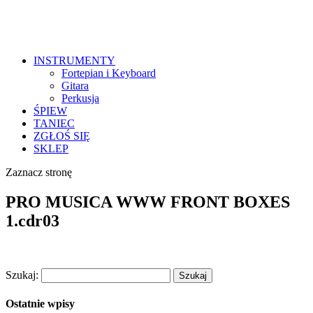
INSTRUMENTY
Fortepian i Keyboard
Gitara
Perkusja
ŚPIEW
TANIEC
ZGŁOŚ SIĘ
SKLEP
Zaznacz stronę
PRO MUSICA WWW FRONT BOXES
1.cdr03
Szukaj:
Ostatnie wpisy