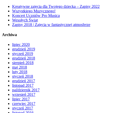
Kreatywne zajęcia dla Twojego dziecka – Zapisy 2022
Wszystkiego Muzycznego!
Koncert Uczniów Pro Musica
Wesołych Świąt
Zapisy 2018 | Zajęcia w fantastycznej atmosferze
Archiwa
lipiec 2020
grudzień 2019
styczeń 2019
grudzień 2018
sierpień 2018
maj 2018
luty 2018
styczeń 2018
grudzień 2017
listopad 2017
październik 2017
wrzesień 2017
lipiec 2017
czerwiec 2017
styczeń 2017
listopad 2016