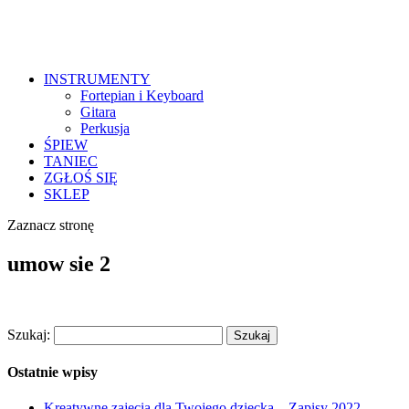
INSTRUMENTY
Fortepian i Keyboard
Gitara
Perkusja
ŚPIEW
TANIEC
ZGŁOŚ SIĘ
SKLEP
Zaznacz stronę
umow sie 2
Szukaj:
Ostatnie wpisy
Kreatywne zajęcia dla Twojego dziecka – Zapisy 2022