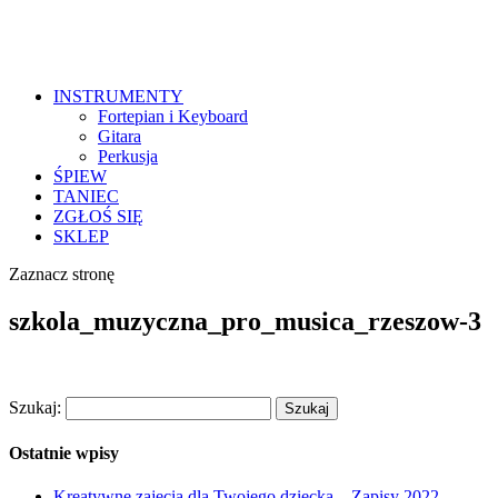
INSTRUMENTY
Fortepian i Keyboard
Gitara
Perkusja
ŚPIEW
TANIEC
ZGŁOŚ SIĘ
SKLEP
Zaznacz stronę
szkola_muzyczna_pro_musica_rzeszow-3
Szukaj:
Ostatnie wpisy
Kreatywne zajęcia dla Twojego dziecka – Zapisy 2022