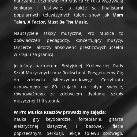
nauczania. Uczniowie Pro Musica co roku wygrywają
konkursy i festiwale, a także są finalistami
popularnych telewizyjnych talent show jak
Mam
Talen, X Factor, Must Be The Music.
Nauczyciele szkoły muzycznej Pro Musica to
doświadczeni pedagodzy, koncertujący muzycy,
tancerze i aktorzy, absolwenci prestiżowych uczelni
w kraju i za granicą.
Jesteśmy partnerem Brytyjskiej Królewskiej Rady
Szkół Muzycznych oraz Rockschool. Przygotujemy Cię
do zdobycia Międzynarodowego Certyfikatu
uznawanego w 80 krajach na całym świecie,
równoważnego ze zdobyciem dyplomu szkoły
muzycznej I i II stopnia.
W Pro Musica Rzeszów prowadzimy zajęcia:
nauka gry keyboardzie, fortepianie, gitarze
elektrycznej klasycznej i basowej, flecie
poprzecznym, perkusji, lekcje śpiewu solowego,