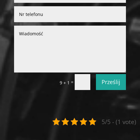
Prześlij
=
9 + 1
5/5 - (1 vote)