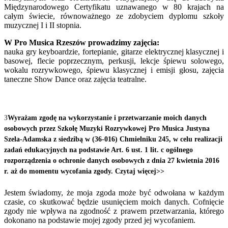
Międzynarodowego Certyfikatu uznawanego w 80 krajach na
całym świecie, równoważnego ze zdobyciem dyplomu szkoły
muzycznej I i II stopnia.
W Pro Musica Rzeszów prowadzimy zajęcia:
nauka gry keyboardzie, fortepianie, gitarze elektrycznej klasycznej i
basowej, flecie poprzecznym, perkusji, lekcje śpiewu solowego,
wokalu rozrywkowego, śpiewu klasycznej i emisji głosu, zajęcia
taneczne Show Dance oraz zajęcia teatralne.
Wyrażam zgodę na wykorzystanie i przetwarzanie moich danych
osobowych przez Szkołę Muzyki Rozrywkowej Pro Musica Justyna
Szela-Adamska z siedzibą w (36-016) Chmielniku 245, w celu realizacji
zadań edukacyjnych na podstawie Art. 6 ust. 1 lit. c ogólnego
rozporządzenia o ochronie danych osobowych z dnia 27 kwietnia 2016
r. aż do momentu wycofania zgody. Czytaj więcej>>
Jestem świadomy, że moja zgoda może być odwołana w każdym
czasie, co skutkować będzie usunięciem moich danych. Cofnięcie
zgody nie wpływa na zgodność z prawem przetwarzania, którego
dokonano na podstawie mojej zgody przed jej wycofaniem.