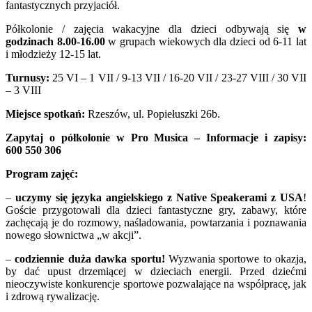
fantastycznych przyjaciół.
Półkolonie / zajęcia wakacyjne dla dzieci odbywają się
w
godzinach
8.00-16.00
w grupach wiekowych dla dzieci od 6-11 lat
i młodzieży 12-15 lat.
Turnusy:
25 VI – 1 VII / 9-13 VII / 16-20 VII / 23-27 VIII / 30 VII
– 3 VIII
Miejsce spotkań:
Rzeszów, ul. Popiełuszki 26b.
Zapytaj o półkolonie w Pro Musica – Informacje i zapisy:
600 550 306
Program zajęć:
–
uczymy się języka angielskiego z Native Speakerami z USA
!
Goście przygotowali dla dzieci fantastyczne gry, zabawy, które
zachęcają je do rozmowy, naśladowania, powtarzania i poznawania
nowego słownictwa „w akcji”.
–
codziennie duża dawka sportu!
Wyzwania sportowe to okazja,
by dać upust drzemiącej w dzieciach energii. Przed dziećmi
nieoczywiste konkurencje sportowe pozwalające na współpracę, jak
i zdrową rywalizację.