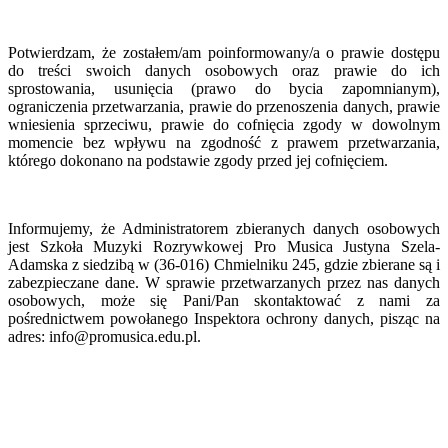
Potwierdzam, że zostałem/am poinformowany/a o prawie dostępu
do treści swoich danych osobowych oraz prawie do ich
sprostowania, usunięcia (prawo do bycia zapomnianym),
ograniczenia przetwarzania, prawie do przenoszenia danych, prawie
wniesienia sprzeciwu, prawie do cofnięcia zgody w dowolnym
momencie bez wpływu na zgodność z prawem przetwarzania,
którego dokonano na podstawie zgody przed jej cofnięciem.
Informujemy, że Administratorem zbieranych danych osobowych
jest Szkoła Muzyki Rozrywkowej Pro Musica Justyna Szela-
Adamska z siedzibą w (36-016) Chmielniku 245, gdzie zbierane są i
zabezpieczane dane. W sprawie przetwarzanych przez nas danych
osobowych, może się Pani/Pan skontaktować z nami za
pośrednictwem powołanego Inspektora ochrony danych, pisząc na
adres: info@promusica.edu.pl.
Pełna treść Klauzuli Informacyjnej RODO