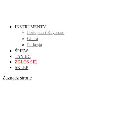
INSTRUMENTY
Fortepian i Keyboard
Gitara
Perkusja
ŚPIEW
TANIEC
ZGŁOŚ SIĘ
SKLEP
Zaznacz stronę
Zajęcia wakacyjne dla
dzieci / Półkolonie
maj 25, 2018