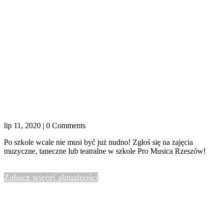
Kreatywne zajęcia dla Twojego dziecka –
Zapisy 2022
lip 11, 2020
| 0 Comments
Po szkole wcale nie musi być już nudno! Zgłoś się na zajęcia
muzyczne, taneczne lub teatralne w szkole Pro Musica Rzeszów!
czytaj dalej
Zobacz więcej aktualności