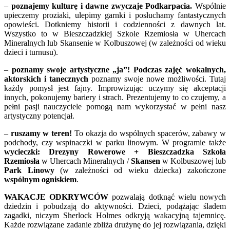
–
poznajemy kulturę i dawne zwyczaje Podkarpacia.
Wspólnie
upieczemy proziaki, ulepimy garnki i posłuchamy fantastycznych
opowieści. Dotkniemy historii i codzienności z dawnych lat.
Wszystko to w Bieszczadzkiej Szkole Rzemiosła w Uhercach
Mineralnych lub Skansenie w Kolbuszowej (w zależności od wieku
dzieci i turnusu).
–
poznamy swoje artystyczne „ja”!
Podczas zajęć wokalnych,
aktorskich i tanecznych
poznamy swoje nowe możliwości. Tutaj
każdy pomysł jest fajny. Improwizując uczymy się akceptacji
innych, pokonujemy bariery i strach. Prezentujemy to co czujemy, a
pełni pasji nauczyciele pomogą nam wykorzystać w pełni nasz
artystyczny potencjał.
–
ruszamy w teren!
To okazja do wspólnych spacerów, zabawy w
podchody, czy wspinaczki w parku linowym. W programie także
wycieczki: Drezyny Rowerowe + Bieszczadzka Szkoła
Rzemiosła
w Uhercach Mineralnych /
Skansen
w Kolbuszowej lub
Park Linowy
(w zależności od wieku dziecka) zakończone
wspólnym ogniskiem
.
WAKACJE ODKRYWCÓW
pozwalają dotknąć wielu nowych
dziedzin i pobudzają do aktywności. Dzieci, podążając śladem
zagadki, niczym Sherlock Holmes odkryją wakacyjną tajemnicę.
Każde rozwiązane zadanie zbliża drużynę do jej rozwiązania, dzięki